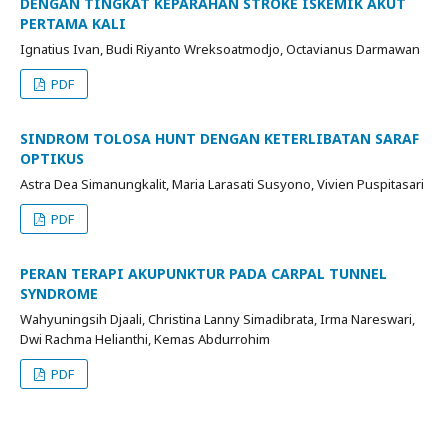
DENGAN TINGKAT KEPARAHAN STROKE ISKEMIK AKUT
PERTAMA KALI
Ignatius Ivan, Budi Riyanto Wreksoatmodjo, Octavianus Darmawan
PDF
SINDROM TOLOSA HUNT DENGAN KETERLIBATAN SARAF
OPTIKUS
Astra Dea Simanungkalit, Maria Larasati Susyono, Vivien Puspitasari
PDF
PERAN TERAPI AKUPUNKTUR PADA CARPAL TUNNEL
SYNDROME
Wahyuningsih Djaali, Christina Lanny Simadibrata, Irma Nareswari,
Dwi Rachma Helianthi, Kemas Abdurrohim
PDF