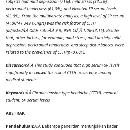
subjects had mild depression (71%), mild stress (93.5%),
pericranial tenderness (61,3%), and elevated SP serum levels
(83.9%). From the multivariate analysis, a high level of SP serum
(Ã¢â€°Â¥ 349,06ng/L) was the risk factor of CTTH
(adjusted
Ã‚Â
O
dds ratio
Ã‚Â 9.9; 95% CIÃ‚Â
1.06-93.16). Besides
that, other factors, for example, mild stress, mild anxiety, mild
depression, pericranial tenderness, and sleep disturbances, were
related to the prevalence of CTTH
(p=0.001).
Discussion:Ã‚Â
This study concluded that high serum SP levels
significantly increased the risk of CTTH occurrence among
medical students.
Keywords:
Ã‚Â Chronic tension-type headache (CTTH), medical
student, SP serum levels
ABSTRAK
Pendahu
lu
an:
Ã‚Â Beberapa penelitian menunjukkan kadar