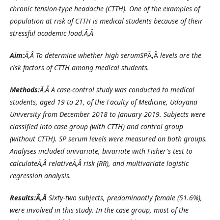
chronic tension-type headache (CTTH). One of the examples of
population at risk of CTTH is medical students because of their
stressful academic load.Ã‚Â
Aim:
Ã‚Â To determine whether high serum
SP
Ã‚Â
levels are the
risk factors of CTTH among medical students.
Methods:
Ã‚Â A case-control study was conducted to medical
students, aged 19 to 21, of the Faculty of Medicine, Udayana
University from December 2018 to January 2019. Subjects were
classified into case group (with CTTH) and control group
(without CTTH). SP serum levels were measured on both groups.
Analyses included univariate, bivariate with Fisher's test to
calculateÃ‚Â
r
elativeÃ‚Â
r
isk (RR), and multivariate logistic
regression analysis.
Results:Ã‚Â
Sixty-two subjects, predominantly female (51.6%),
were involved in this study. In the case group, most of the