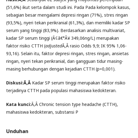
(51,6%) ikut serta dalam studi ini. Pada Pada kelompok kasus,
sebagian besar mengalami depresi ringan (71%), stres ringan
(93,5%), nyeri tekan perikranial (61,3%), dan memiliki kadar SP
serum yang tinggi (83,9%). Berdasarkan analisis multivariat,
kadar SP serum tinggi (Ã¢â€°Â¥ 349,06ng/L) merupakan
faktor risiko CTTH (
adjusted
Ã‚Â rasio Odds 9,9; IK 95% 1,06-
93,16). Selain itu, faktor depresi ringan, stres ringan, ansietas
ringan, nyeri tekan perikranial, dan gangguan tidur masing-
masing berhubungan dengan kejadian CTTH (p=0,001).
Diskusi:Ã‚Â
Kadar SP serum tinggi merupakan faktor risiko
terjadinya CTTH pada populasi mahasiswa kedokteran.
Kata kunci:
Ã‚Â Chronic tension type headache (CTTH),
mahasiswa kedokteran, substansi P
Unduhan