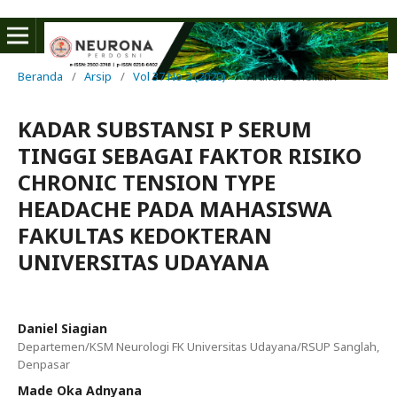
Beranda
/
Arsip
/
Vol 37 No 2 (2020)
/
Artikel Penelitian
KADAR SUBSTANSI P SERUM
TINGGI SEBAGAI FAKTOR RISIKO
CHRONIC TENSION TYPE
HEADACHE PADA MAHASISWA
FAKULTAS KEDOKTERAN
UNIVERSITAS UDAYANA
Daniel Siagian
Departemen/KSM Neurologi FK Universitas Udayana/RSUP Sanglah,
Denpasar
Made Oka Adnyana