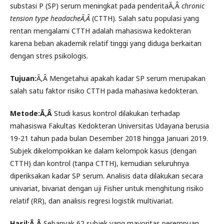
substasi P (SP) serum meningkat pada penderitaÃ‚Â
chronic
tension type headacheÃ‚Â
(CTTH). Salah satu populasi yang
rentan mengalami CTTH adalah mahasiswa kedokteran
karena beban akademik relatif tinggi yang diduga berkaitan
dengan stres psikologis.
Tujuan:
Ã‚Â Mengetahui apakah kadar SP serum merupakan
salah satu faktor risiko CTTH pada mahasiwa kedokteran.
Metode:Ã‚Â
Studi kasus kontrol dilakukan terhadap
mahasiswa Fakultas Kedokteran Universitas Udayana berusia
19-21 tahun pada bulan Desember 2018 hingga Januari 2019.
Subjek dikelompokkan ke dalam kelompok kasus (dengan
CTTH) dan kontrol (tanpa CTTH), kemudian seluruhnya
diperiksakan kadar SP serum. Analisis data dilakukan secara
univariat, bivariat dengan uji Fisher untuk menghitung risiko
relatif (RR), dan analisis regresi logistik multivariat.
Hasil:Ã‚Â
Sebanyak 62 subjek yang mayoritas perempuan